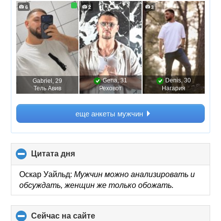
6
2
3
Gena
, 31
Denis
, 30
Gabriel
, 29
Тель Авив
Реховот
Нагария
еще анкеты мужчин
Цитата дня
click
to
collapse
Оскар Уайльд:
Мужчин можно анализировать и
contents
обсуждать, женщин же только обожать.
Сейчас на сайте
click