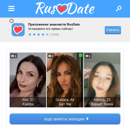
Приложение знакомств RusDate
Установите его прямо сейчас!
Скачать
(7248)
1
1
1
Alla
, 37
Gulnara
, 46
Marina
, 23
Хайфа
Бат Ям
Кирьят Тивон
еще анкеты женщин