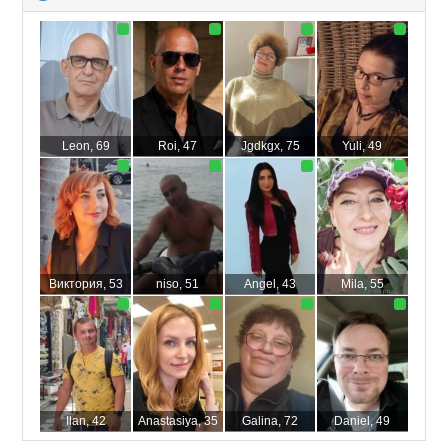
to
collapse
contents
Leon
, 69
Roi
, 47
Jgdkgx
, 75
Yuli
, 49
Виктория
, 53
niso
, 51
Angel
, 43
Mila
, 55
Ilan
, 42
Anastasiya
, 35
Galina
, 72
Daniel
, 49