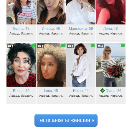
Galina
, 42
Инесса
, 46
Маргарита
, 59
Лена
, 48
Ашдод, Израиль
Ашдод, Израиль
Ашдод, Израиль
Ашдод, Израиль
3
3
2
6
Елена
, 49
Irena
, 45
Helen
, 44
Diana
, 26
Ашдод, Израиль
Ашдод, Израиль
Ашдод, Израиль
Ашдод, Израиль
еще анкеты женщин