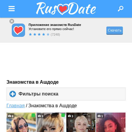
Приложение знакомств RusDate
Установите его прямо сейчас!
Скачать
(7248)
Знакомства в Ашдоде
Фильтры поиска
click
to
expand
Главная
/
Знакомства в Ашдоде
contents
8
3
3
1