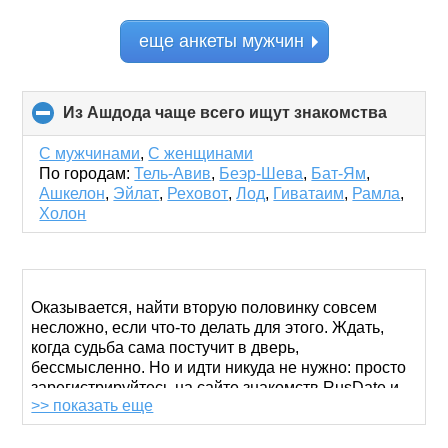
еще анкеты мужчин
Из Ашдода чаще всего ищут знакомства
click
to
collaps
С мужчинами
,
С женщинами
content
По городам:
Тель-Авив
,
Беэр-Шева
,
Бат-Ям
,
Ашкелон
,
Эйлат
,
Реховот
,
Лод
,
Гиватаим
,
Рамла
,
Холон
Оказывается, найти вторую половинку совсем
несложно, если что-то делать для этого. Ждать,
когда судьба сама постучит в дверь,
бессмысленно. Но и идти никуда не нужно: просто
зарегистрируйтесь на сайте знакомств RusDate и
>> показать еще
получите возможность виртуального общения с
людьми из разных уголков мира.