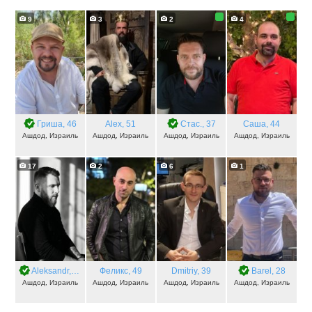
9
3
2
4
Гриша
, 46
Alex
, 51
Стас.
, 37
Саша
, 44
Ашдод, Израиль
Ашдод, Израиль
Ашдод, Израиль
Ашдод, Израиль
17
2
6
1
Aleksandr
, 36
Феликс
, 49
Dmitriy
, 39
Barel
, 28
Ашдод, Израиль
Ашдод, Израиль
Ашдод, Израиль
Ашдод, Израиль