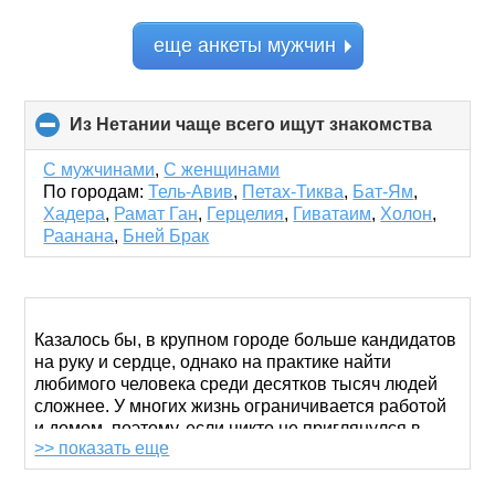
еще анкеты мужчин
Из Нетании чаще всего ищут знакомства
click
to
collaps
С мужчинами
,
С женщинами
conten
По городам:
Тель-Авив
,
Петах-Тиква
,
Бат-Ям
,
Хадера
,
Рамат Ган
,
Герцелия
,
Гиватаим
,
Холон
,
Раанана
,
Бней Брак
Казалось бы, в крупном городе больше кандидатов
на руку и сердце, однако на практике найти
любимого человека среди десятков тысяч людей
сложнее. У многих жизнь ограничивается работой
и домом, поэтому, если никто не приглянулся в
>> показать еще
офисе, приходится страдать в одиночестве или
все-таки искать альтернативные способы
знакомств.