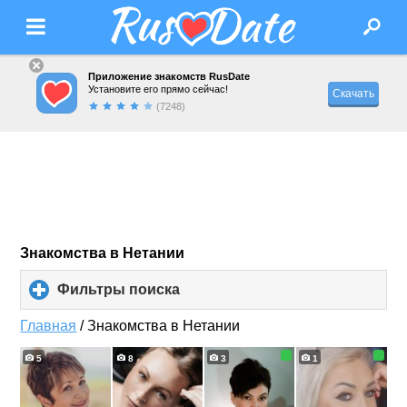
Приложение знакомств RusDate
Установите его прямо сейчас!
Скачать
(7248)
Знакомства в Нетании
Фильтры поиска
click
to
expand
Главная
/
Знакомства в Нетании
contents
5
8
3
1