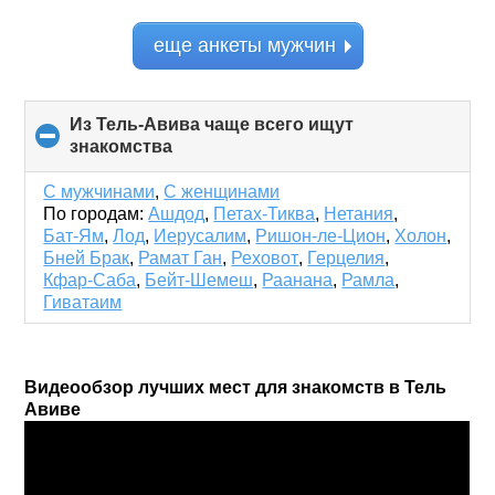
еще анкеты мужчин
Из Тель-Авива чаще всего ищут
знакомства
click
to
collapse
С мужчинами
,
С женщинами
contents
По городам:
Ашдод
,
Петах-Тиква
,
Нетания
,
Бат-Ям
,
Лод
,
Иерусалим
,
Ришон-ле-Цион
,
Холон
,
Бней Брак
,
Рамат Ган
,
Реховот
,
Герцелия
,
Кфар-Саба
,
Бейт-Шемеш
,
Раанана
,
Рамла
,
Гиватаим
Видеообзор лучших мест для знакомств в Тель
Авиве