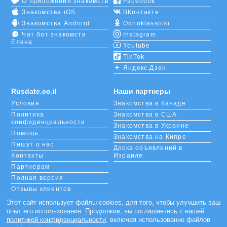
О приложении знакомств
Facebook
фильтром
, чтобы получить выборку только тех
Знакомства iOS
ВКонтакте
пользователей, которые подходят вам по тем или
иным параметрам.
Знакомства Android
Odnoklassniki
Чат бот знакомств
Instagram
Елена
В Тель-Авив стремятся деловые люди, потому что
Youtube
здесь много возможностей построить карьеру. Если
TikTok
вы тоже из этой среды, и у вас не так много
Яндекс.Дзен
времени на досуг, ищите компаньонов для отдыха
на RusDate. Возможно, вас заинтересует
Rusdate.co.il
Наши партнеры
серьезный мужчина-предприниматель, с которым
Условия
Знакомства в Канаде
вы пообедаете в ресторане «Старик и море». Или
же вам понравится яркая девушка-кокетка,
Политика
Знакомства в США
конфиденциальности
пригласившая вас прогуляться по ТЦ «Азриэли».
Знакомства в Украине
Помощь
Знакомства на Кипре
Пишут о нас
Доска объявлений в
Контакты
Израиле
Партнерам
Полная версия
Отзывы клиентов
Для людей с
Этот сайт использует файлы cookies, для того, чтобы улучшить ваш
ограниченными
опыт его использования. Продолжив, вы соглашаетесь с нашей
возможностями
зашёл на сайт
×
политикой конфиденциальности
, включая использование файлов