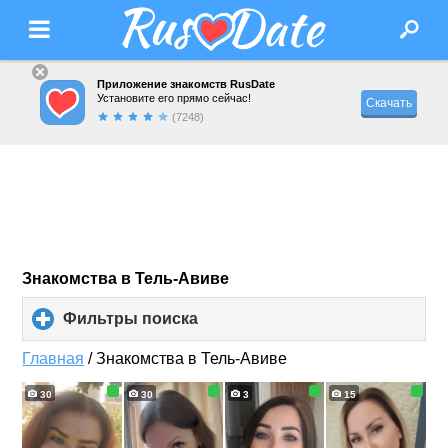
Приложение знакомств RusDate
Установите его прямо сейчас!
Скачать
(7248)
Знакомства в Тель-Авиве
Фильтры поиска
click
to
expand
Главная
/
Знакомства в Тель-Авиве
contents
30
30
3
15