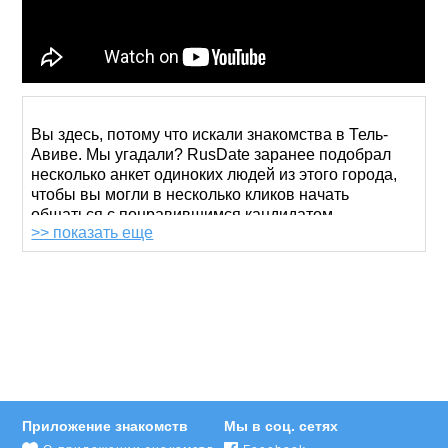
Вы здесь, потому что искали знакомства в Тель-
Авиве. Мы угадали? RusDate заранее подобрал
несколько анкет одиноких людей из этого города,
чтобы вы могли в несколько кликов начать
общаться с понравившимся кандидатом.
>> показать еще
Просмотреть анкеты можно и без регистрации, но
для переписки необходимо
создать свой аккаунт
.
Это недолго и очень легко. Укажите свои данные,
загрузите привлекательное фото и начинайте
увлекательную «охоту» на интересных мужчин или
симпатичных женщин.
В Израиле много русскоговорящих жителей,
поэтому вам не составит труда познакомиться с
Приложение знакомств
Мы в соц. сетях
тем, кто говорит на вашем языке. Воспользуйтесь