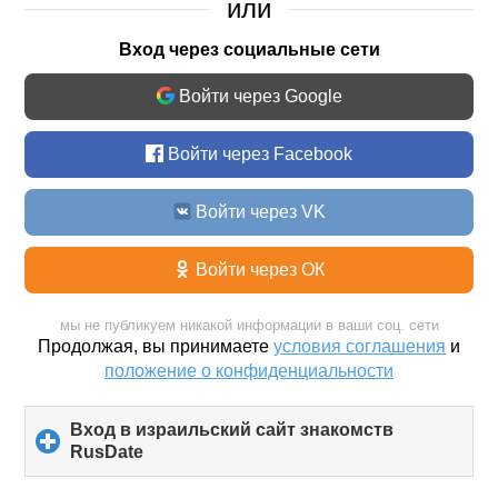
или
Вход через социальные сети
Войти через Google
Войти через Facebook
Войти через VK
Войти через ОК
мы не публикуем никакой информации в ваши соц. сети
Продолжая, вы принимаете
условия соглашения
и
положение о конфиденциальности
Вход в израильский сайт знакомств
RusDate
click
to
expand