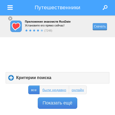
Путешественники
Приложение знакомств RusDate
Установите его прямо сейчас!
Скачать
(7248)
Критерии поиска
click
to
expand
все
были недавно
онлайн
contents
Показать ещё