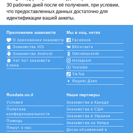
30 рабочих дней после её получения, при условии,
что предоставленных данных достаточно для
идентификации вашей анкеты.
Приложение знакомств
Мы в соц. сетях
О приложении знакомств
Facebook
Знакомства iOS
ВКонтакте
Знакомства Android
Odnoklassniki
Чат бот знакомств
Instagram
Елена
Youtube
TikTok
Яндекс.Дзен
Rusdate.co.il
Наши партнеры
Условия
Знакомства в Канаде
Политика
Знакомства в США
конфиденциальности
Знакомства в Украине
Помощь
Знакомства на Кипре
Пишут о нас
Доска объявлений в