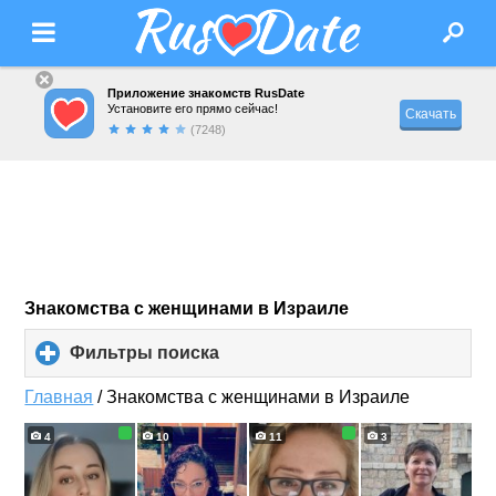
Приложение знакомств RusDate
Установите его прямо сейчас!
Скачать
(7248)
Знакомства с женщинами в Израиле
Фильтры поиска
click
to
expand
Главная
/
Знакомства с женщинами в Израиле
contents
4
10
11
3