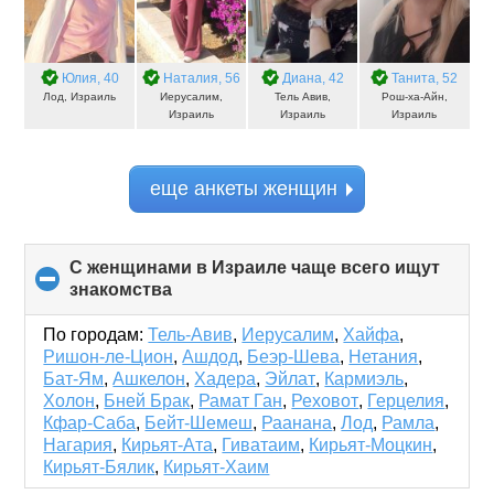
Юлия
, 40
Наталия
, 56
Диана
, 42
Танита
, 52
Лод, Израиль
Иерусалим,
Тель Авив,
Рош-ха-Айн,
Израиль
Израиль
Израиль
еще анкеты женщин
С женщинами в Израиле чаще всего ищут
знакомства
click
to
collapse
По городам:
Тель-Авив
,
Иерусалим
,
Хайфа
,
contents
Ришон-ле-Цион
,
Ашдод
,
Беэр-Шева
,
Нетания
,
Бат-Ям
,
Ашкелон
,
Хадера
,
Эйлат
,
Кармиэль
,
Холон
,
Бней Брак
,
Рамат Ган
,
Реховот
,
Герцелия
,
Кфар-Саба
,
Бейт-Шемеш
,
Раанана
,
Лод
,
Рамла
,
Нагария
,
Кирьят-Ата
,
Гиватаим
,
Кирьят-Моцкин
,
Кирьят-Бялик
,
Кирьят-Хаим