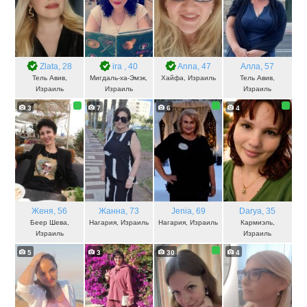
Zlata
, 28
ira
, 40
Anna
, 47
Алла
, 57
Тель Авив,
Мигдаль-ха-Эмэк,
Хайфа, Израиль
Тель Авив,
Израиль
Израиль
Израиль
3
7
6
4
Женя
, 56
Жанна
, 73
Jenia
, 69
Darya
, 35
Беер Шева,
Нагария, Израиль
Нагария, Израиль
Кармиэль,
Израиль
Израиль
5
3
30
4