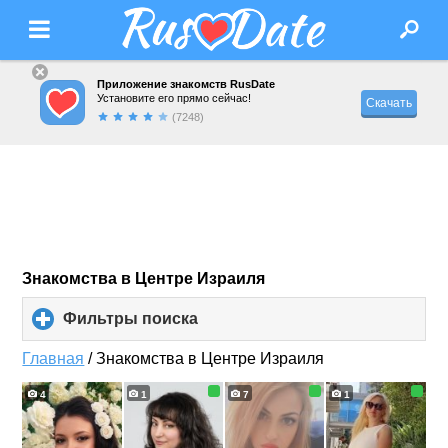
Приложение знакомств RusDate
Установите его прямо сейчас!
Скачать
(7248)
Знакомства в Центре Израиля
Фильтры поиска
click
to
expand
Главная
/
Знакомства в Центре Израиля
contents
4
1
7
1