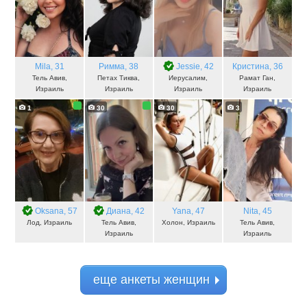
Mila
, 31
Римма
, 38
Jessie
, 42
Кристина
, 36
Тель Авив,
Петах Тиква,
Иерусалим,
Рамат Ган,
Израиль
Израиль
Израиль
Израиль
1
30
30
3
Oksana
, 57
Диана
, 42
Yana
, 47
Nita
, 45
Лод, Израиль
Тель Авив,
Холон, Израиль
Тель Авив,
Израиль
Израиль
еще анкеты женщин