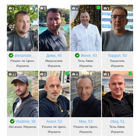
5
2
4
3
alexander
, 35
Дима
, 45
Женя
, 43
Topgun
, 50
Ришон ле Цион,
Иерусалим,
Тель Авив,
Герцелия,
Израиль
Израиль
Израиль
Израиль
21
2
4
2
Vladimir
, 39
Anzor
, 52
Max
, 53
Oleg
, 51
Натания, Израиль
Ришон ле Цион,
Ришон ле Цион,
Тель Авив,
Израиль
Израиль
Израиль