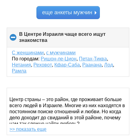
еще анкеты мужчин
В Центре Израиля чаще всего ищут
знакомства
click
to
collapse
С женщинами
,
с мужчинами
contents
По городам:
Ришон-ле-Цион
,
Петах-Тиква
,
Нетания
,
Реховот
,
Кфар-Саба
,
Раанана
,
Лод
,
Рамла
Центр страны – это район, где проживает больше
всего людей в Израиле. Многие из них находятся в
постоянном поиске отношений и любви. Но когда
дело доходит до свиданий в этой районе, почему
нам так сложно найти любовь?
>> показать еще
Может быть, сегодня слишком много способов