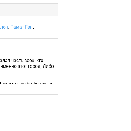
лон
,
Рамат Ган
,
лая часть всех, кто
 именно этот город. Либо
Начните с кофе-брейка в
. Долгожданное свидание
ыми знакомыми. RusDate –
и фотографиями, что