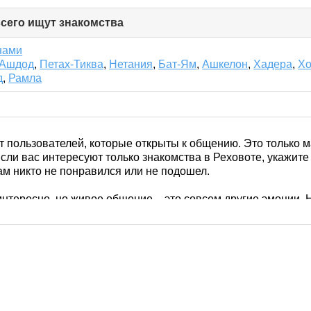
всего ищут знакомства
click
to
collapse
нами
contents
Ашдод
,
Петах-Тиква
,
Нетания
,
Бат-Ям
,
Ашкелон
,
Хадера
,
Хо
д
,
Рамла
т пользователей, которые открыты к общению. Это только ма
сли вас интересуют только знакомства в Реховоте, укажите
ам никто не понравился или не подошел.
нтересно, но живое общение – это совсем другие эмоции. 
итесь о встрече в цветущем парке при институте Вайцмана
жном ресторане Patisserie.
е приложение
, чтобы всегда быть на связи со своими нов
 перспективно. Все пользователи – живые люди с реальным
а партнера.