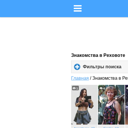
Знакомства в Реховоте
Фильтры поиска
cli
to
ex
Главная
/
Знакомства в Р
co
1
4