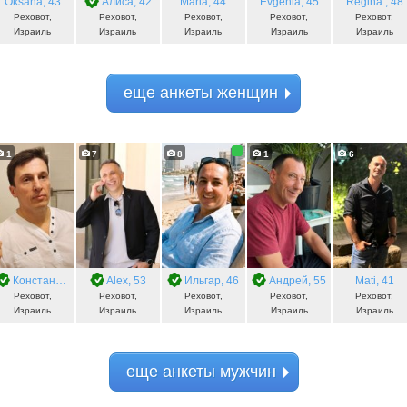
Oksana
, 43
Алиса
, 42
Maria
, 44
Evgenia
, 45
Regina
, 48
Реховот,
Реховот,
Реховот,
Реховот,
Реховот,
Израиль
Израиль
Израиль
Израиль
Израиль
еще анкеты женщин
1
7
8
1
6
9
Константин
, 47
Alex
, 53
Ильгар
, 46
Андрей
, 55
Mati
, 41
Реховот,
Реховот,
Реховот,
Реховот,
Реховот,
Израиль
Израиль
Израиль
Израиль
Израиль
еще анкеты мужчин