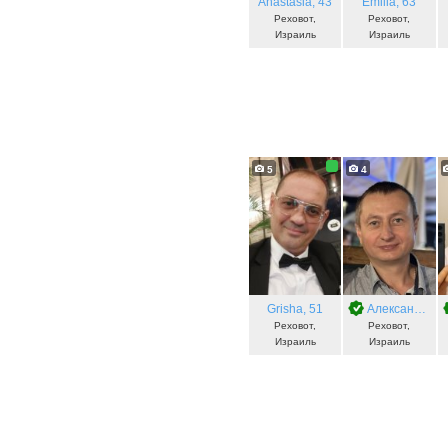
Anastasia
, 43
Emilia
, 63
Реховот,
Реховот,
Израиль
Израиль
5
4
Grisha
, 51
Александр
, 4
Реховот,
Реховот,
Израиль
Израиль