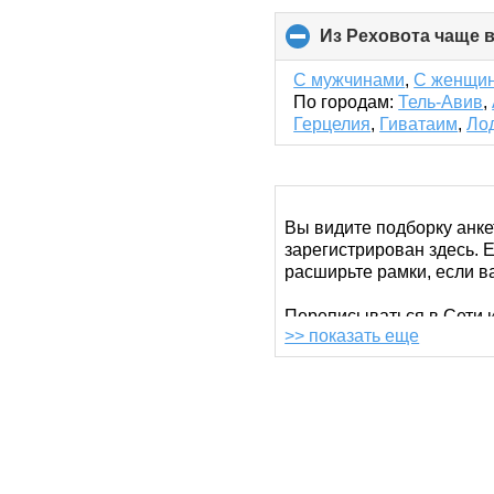
Из Реховота чаще 
С мужчинами
,
С женщи
По городам:
Тель-Авив
,
Герцелия
,
Гиватаим
,
Ло
Вы видите подборку анке
зарегистрирован здесь. Е
расширьте рамки, если в
Переписываться в Сети и
>> показать еще
Coffee Show или договор
можно провести в прести
Скачайте наше
мобильно
это удобно, интересно и
улучшает качество поиск