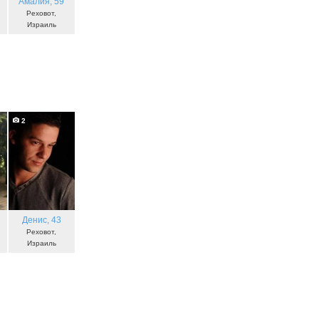
Амалия
, 59
Реховот,
Израиль
2
Денис
, 43
Реховот,
Израиль