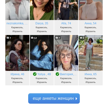
neznakomka
, 61
Darya
, 35
Alla
, 74
Анна
, 54
Кармиэль,
Кармиэль,
Кармиэль,
Кармиэль,
Израиль
Израиль
Израиль
Израиль
7
12
7
8
Ирина
, 46
Yuliya
, 48
Виктория
, 60
Инна
, 65
Кармиэль,
Кармиэль,
Кармиэль,
Кармиэль,
Израиль
Израиль
Израиль
Израиль
еще анкеты женщин