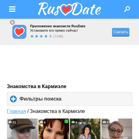
Приложение знакомств RusDate
Установите его прямо сейчас!
Скачать
(7248)
Знакомства в Кармиэле
Фильтры поиска
click
to
expand
Главная
/
Знакомства в Кармиэле
contents
21
4
4
5