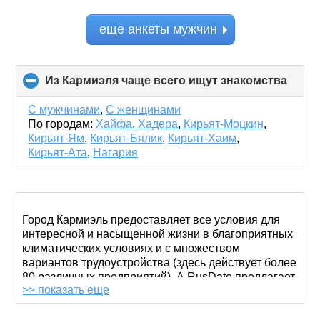
еще анкеты мужчин
Из Кармиэля чаще всего ищут знакомства
click
to
colla
С мужчинами
,
С женщинами
conte
По городам:
Хайфа
,
Хадера
,
Кирьят-Моцкин
,
Кирьят-Ям
,
Кирьят-Бялик
,
Кирьят-Хаим
,
Кирьят-Ата
,
Нагария
Город Кармиэль предоставляет все условия для
интересной и насыщенной жизни в благоприятных
климатических условиях и с множеством
вариантов трудоустройства (здесь действует более
80 различных предприятий). А RusDate предлагает
>> показать еще
кучу возможностей для создания семьи, дружеских
отношений или просто счастливой пары.