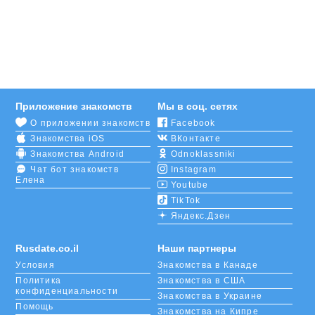
Для знакомства в Кармиэле вам достаточно лишь
зарегистрироваться
на нашем сайте. Вы можете
даже не заниматься поиском второй половинки:
если ваша анкета будет яркой и подробной, вам
быстро начнут писать пользователи. Как они вас
найдут? По
фильтру
, в котором укажут свои
предпочтения по возрасту, внешности, привычкам
Приложение знакомств
Мы в соц. сетях
и увлечениям.
О приложении знакомств
Facebook
Знакомства iOS
ВКонтакте
Вы тоже можете воспользоваться выборкой и
найти своего идеального друга или партнера.
Знакомства Android
Odnoklassniki
Понравились несколько кандидатов? Поставьте им
Чат бот знакомств
Instagram
Елена
лайки или напишите пару приятных слов.
Youtube
Переписка завяжется так быстро, что вы и не
TikTok
заметите, как уже пойдете на свидание. Или
Яндекс.Дзен
можете ограничиться виртуальными отношениями.
Rusdate.co.il
Наши партнеры
Условия
Знакомства в Канаде
Политика
Знакомства в США
конфиденциальности
Знакомства в Украине
Помощь
Знакомства на Кипре