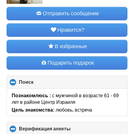
Отправить сообщение
Нравится?
В избранные
Подарить подарок
Поиск
click
to
collapse
Познакомлюсь :
с мужчиной в возрасте 61 - 69
contents
лет
в районе
Центр Израиля
Цель знакомства:
любовь, встреча
Верификация анкеты
click