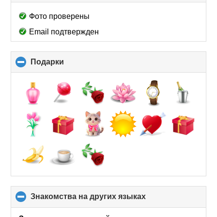
to
collapse
Фото проверены
contents
Email подтвержден
Подарки
click
to
collapse
contents
Знакомства на других языках
click
to
collapse