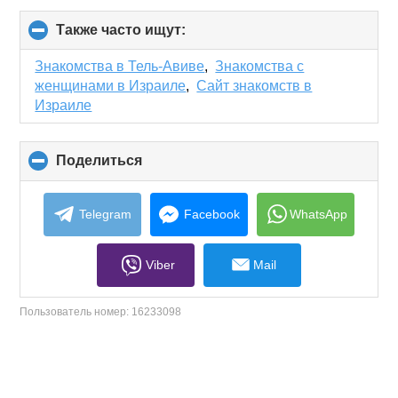
Также часто ищут:
click
to
collapse
Знакомства в Тель-Авиве
,
Знакомства с
contents
женщинами в Израиле
,
Сайт знакомств в
Израиле
Поделиться
click
to
collapse
contents
Telegram
Facebook
WhatsApp
Viber
Mail
Пользователь номер:
16233098