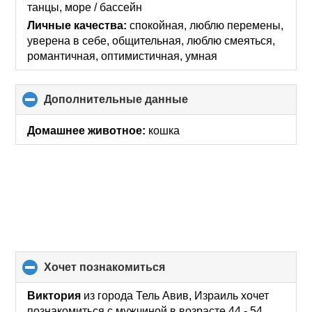
танцы, море / бассейн
Личные качества:
спокойная, люблю перемены,
уверена в себе, общительная, люблю смеяться,
романтичная, оптимистичная, умная
Дополнительные данные
click
to
collapse
Домашнее животное:
кошка
contents
хочет познакомиться
click
to
collapse
Виктория
из города Тель Авив, Израиль хочет
contents
познакомиться с мужчиной в возрасте 44 - 54