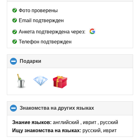
to
collapse
Фото проверены
contents
Email подтвержден
Анкета подтверждена через:
Телефон подтвержден
Подарки
click
to
collapse
contents
Знакомства на других языках
click
to
collapse
Знание языков:
английский , иврит , русский
contents
Ищу знакомства на языках:
русский, иврит