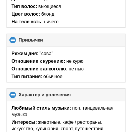
Тип волос:
вьющиеся
Цвет волос:
блонд
На теле есть:
ничего
Привычки
click
to
collapse
Режим дня:
"сова"
contents
Отношение к курению:
не курю
Отношение к алкоголю:
не пью
Тип питания:
обычное
Характер и увлечения
click
to
collapse
Любимый стиль музыки:
поп, танцевальная
contents
музыка
Интересы:
животные, кафе / рестораны,
искусcтво, кулинария, спорт, путешествия,