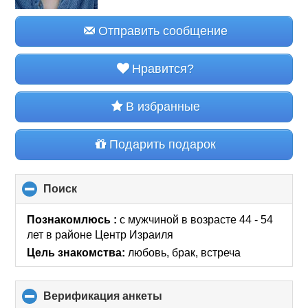
Отправить сообщение
Нравится?
В избранные
Подарить подарок
Поиск
click
to
collapse
Познакомлюсь :
с мужчиной в возрасте 44 - 54
contents
лет
в районе
Центр Израиля
Цель знакомства:
любовь, брак, встреча
Верификация анкеты
click