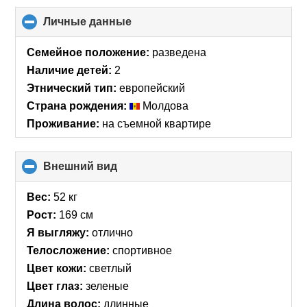
Личные данные
click
to
collapse
Семейное положение:
разведена
contents
Наличие детей:
2
Этнический тип:
европейский
Страна рождения:
Молдова
Проживание:
на съемной квартире
Внешний вид
click
to
collapse
Вес:
52 кг
contents
Рост:
169 см
Я выгляжу:
отлично
Телосложение:
спортивное
Цвет кожи:
светлый
Цвет глаз:
зеленые
Длина волос:
длинные