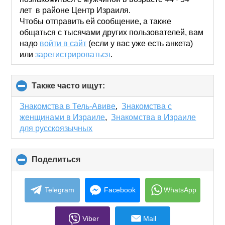
лет в районе Центр Израиля.
Чтобы отправить ей сообщение, а также
общаться с тысячами других пользователей, вам
надо
войти в сайт
(если у вас уже есть анкета)
или
зарегистрироваться
.
Также часто ищут:
click
to
collapse
Знакомства в Тель-Авиве
,
Знакомства с
contents
женщинами в Израиле
,
Знакомства в Израиле
для русскоязычных
Поделиться
click
to
collapse
contents
Telegram
Facebook
WhatsApp
Viber
Mail