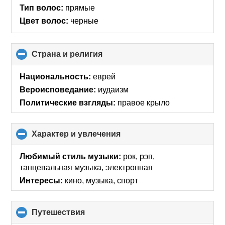
Тип волос:
прямые
Цвет волос:
черные
Страна и религия
click
to
collapse
Национальность:
еврей
contents
Вероисповедание:
иудаизм
Политические взгляды:
правое крыло
Характер и увлечения
click
to
collapse
Любимый стиль музыки:
рок, рэп,
contents
танцевальная музыка, электронная
Интересы:
кино, музыка, спорт
Путешествия
click
to