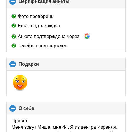
Верификация анкеты
click
to
collapse
Фото проверены
contents
Email подтвержден
Анкета подтверждена через:
Телефон подтвержден
Подарки
click
to
collapse
contents
О себе
click
to
collapse
Привет!
contents
Меня зовут Миша, мне 44. Я из центра Израиля,