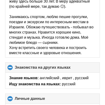
живу здесь больше 30 лет. В меру адекватный
(по крайней мере, так думаю 🙂).
Занимаюсь спортом, люблю пешие прогулки,
поездки и экскурсии по интересным местам в
Израиле. Обожаю путешествовать - побывал во
многих странах. Нравится хорошее кино,
стендап и музыка. Иногда готовлю дома. Моё
любимое блюдо — сырники.
Хочу встретить своего человека и построить
вместе классные и здоровые отношения.
Знакомства на других языках
click
to
collapse
Знание языков:
английский , иврит , русский
contents
Ищу знакомства на языках:
русский
Личные данные
click
to