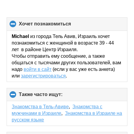
хочет познакомиться
click
to
collapse
Michael
из города Тель Авив, Израиль хочет
contents
познакомиться с женщиной в возрасте 39 - 44
лет в районе Центр Израиля.
Чтобы отправить ему сообщение, а также
общаться с тысячами других пользователей, вам
надо
войти в сайт
(если у вас уже есть анкета)
или
зарегистрироваться
.
Также часто ищут:
click
to
collapse
Знакомства в Тель-Авиве
,
Знакомства с
contents
мужчинами в Израиле
,
Знакомства в Израиле на
русском языке