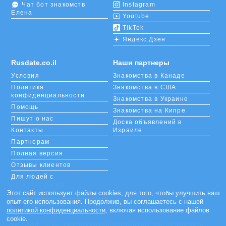
Чат бот знакомств
Instagram
Елена
Youtube
TikTok
Яндекс.Дзен
Rusdate.co.il
Наши партнеры
Условия
Знакомства в Канаде
Политика
Знакомства в США
конфиденциальности
Знакомства в Украине
Помощь
Знакомства на Кипре
Пишут о нас
Доска объявлений в
Контакты
Израиле
Партнерам
Полная версия
Отзывы клиентов
Для людей с
ограниченными
Этот сайт использует файлы cookies, для того, чтобы улучшить ваш
возможностями
опыт его использования. Продолжив, вы соглашаетесь с нашей
Languages
политикой конфиденциальности
, включая использование файлов
cookie.
«m.rusdate.co.il» - участник международной сети сайтов знакомств,