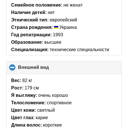
collapse
Семейное положение:
не женат
contents
Наличие детей:
нет
Этнический тип:
европейский
Страна рождения:
Украина
Год репатриации:
1993
Образование:
высшее
Специализация:
технические специальности
Внешний вид
click
to
collapse
Вес:
82 кг
contents
Рост:
179 см
Я выгляжу:
очень хорошо
Телосложение:
спортивное
Цвет кожи:
светлый
Цвет глаз:
карие
Длина волос:
короткие