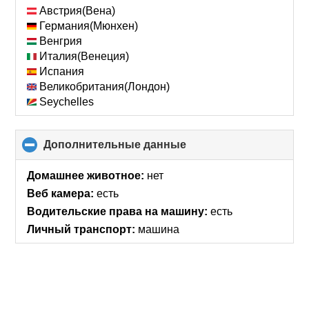
collapse
Австрия(Вена)
contents
Германия(Мюнхен)
Венгрия
Италия(Венеция)
Испания
Великобритания(Лондон)
Seychelles
Дополнительные данные
click
to
collapse
Домашнее животное:
нет
contents
Веб камера:
есть
Водительские права на машину:
есть
Личный транспорт:
машина