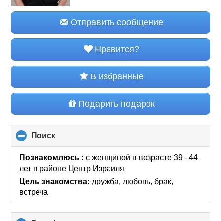
Отправить сообщение
Нравится?
В избранные
Подарить подарок
Поиск
click
to
collapse
Познакомлюсь :
с женщиной в возрасте 39 - 44
contents
лет
в районе
Центр Израиля
Цель знакомства:
дружба, любовь, брак,
встреча